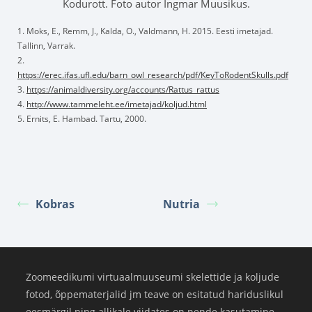
Kodurott. Foto autor Ingmar Muusikus.
1. Moks, E., Remm, J., Kalda, O., Valdmann, H. 2015. Eesti imetajad.
Tallinn, Varrak.
2.
https://erec.ifas.ufl.edu/barn_owl_research/pdf/KeyToRodentSkulls.pdf
3.
https://animaldiversity.org/accounts/Rattus_rattus
4.
http://www.tammeleht.ee/imetajad/koljud.html
5. Ernits, E. Hambad. Tartu, 2000.
Kobras
Nutria
Zoomeedikumi virtuaalmuuseumi skelettide ja koljude
fotod, õppematerjalid jm teave on esitatud hariduslikul
eesmärgil ning allikale viidates on nende kasutamine