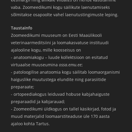
vaba. Zoomeedikumi kogu säilikute laenutamiseks
sõlmitakse osapoolte vahel laenutustingimuste leping.
Taustainfo
Zoomeedikumi muuseum on Eesti Maaülikooli
veterinaarmeditsiini ja loomakasvatuse instituudi
ajalooline kogu, mille koosseisus on
- anatoomiakogu – luude kollektsioon on esitatud
virtuaalse muuseumina
ossa.emu.ee
;
- patoloogilise anatoomia kogu säilitab loomaorganismi
haiguslike muutustega elundite ning parasiitide
preparaate;
- ortopeediakogus leiduvad hobuse kabjahaiguste
preparaadid ja kabjarauad;
- Zoomeedikumi üldkogus on tallel käsikirjad, fotod ja
muud materjalid loomaarstiteaduse üle 170 aasta
ajaloo kohta Tartus.