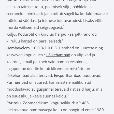
eelistab taimset toitu, peamiselt vilju, pähkleid ja
seemneid. Inimkaaslejana toitub sageli ka koduloomadele
mõeldud söödast ja inimese toiduvarudest. Lisaks võib
1
murda väiksemaid selgroogseid.
Kolju.
Kodurotil on kiiruluu harjad kaarjalt (rändroti
4
kiiruluu harjad on paralleelsed).
Hambavalem
1.0.0.3/1.0.0.3. Hambad on juurteta ning
2
kasvavad kogu eluea.
Lõikehambad
on ülipikad ja
kaardus, email paikneb vaid hamba eespinnal,
tagapoolne dentiin kulub kiiremine, mistõttu on
lõikehambad alati teravad.
Eespurihambad
puuduvad.
Purihambad
on suured, hammaste emailikurrud
moodustavad
sulguspinnal
teravaid ristiseid harju, mis
5
on suuesiku ja keele suunas kaldu.
Päritolu.
Zoomeedikumi kogu säilikud: AP-485,
ülekasvanud hammastega kolju on hangitud enne 1980.