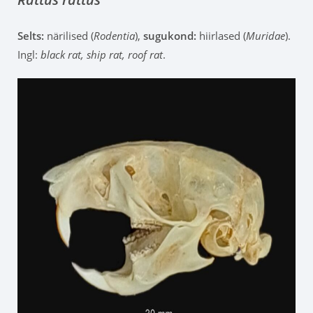
Selts:
närilised (
Rodentia
),
sugukond:
hiirlased (
Muridae
).
Ingl:
black rat, ship rat, roof rat
.