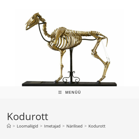
MENÜÜ
Kodurott
>
Loomaliigid
>
Imetajad
>
Närilised
>
Kodurott