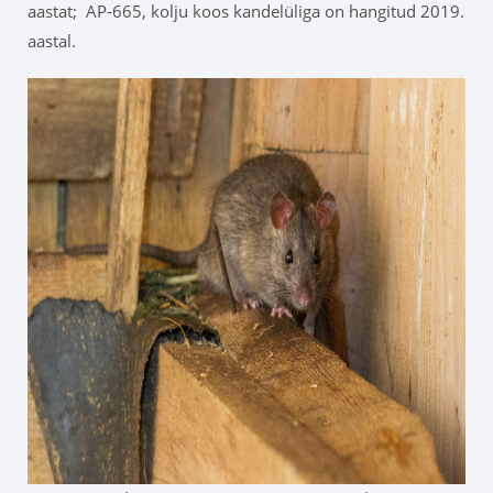
aastat; AP-665, kolju koos kandelüliga on hangitud 2019.
aastal.