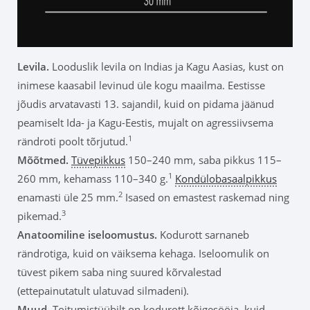
Levila
.
Looduslik levila on Indias ja Kagu Aasias, kust on
inimese kaasabil levinud üle kogu maailma. Eestisse
jõudis arvatavasti 13. sajandil, kuid on pidama jäänud
peamiselt Ida- ja Kagu-Eestis, mujalt on agressiivsema
1
rändroti poolt tõrjutud.
Mõõtmed.
Tüvepikkus
150–240 mm, saba pikkus 115–
1
260 mm, kehamass 110–340 g.
Kondülobasaalpikkus
2
enamasti üle 25 mm.
Isased on emastest raskemad ning
3
pikemad.
Anatoomiline iseloomustus.
Kodurott sarnaneb
rändrotiga, kuid on väiksema kehaga. Iseloomulik on
tüvest pikem saba ning suured kõrvalestad
(ettepainutatult ulatuvad silmadeni).
Muud.
Toitumistüübilt on kodurott kõigesööja, kuid