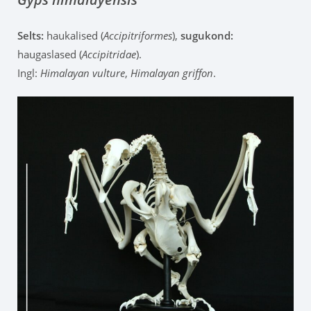
Selts:
haukalised (
Accipitriformes
),
sugukond:
haugaslased (
Accipitridae
).
Ingl:
Himalayan vulture
,
Himalayan griffon
.