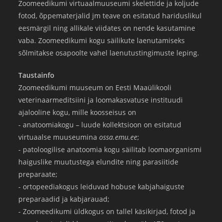
Zoomeedikumi virtuaalmuuseumi skelettide ja koljude
fotod, õppematerjalid jm teave on esitatud hariduslikul
eesmärgil ning allikale viidates on nende kasutamine
vaba. Zoomeedikumi kogu säilikute laenutamiseks
sõlmitakse osapoolte vahel laenutustingimuste leping.
Taustainfo
Zoomeedikumi muuseum on Eesti Maaülikooli
veterinaarmeditsiini ja loomakasvatuse instituudi
ajalooline kogu, mille koosseisus on
- anatoomiakogu – luude kollektsioon on esitatud
virtuaalse muuseumina
ossa.emu.ee
;
- patoloogilise anatoomia kogu säilitab loomaorganismi
haiguslike muutustega elundite ning parasiitide
preparaate;
- ortopeediakogus leiduvad hobuse kabjahaiguste
preparaadid ja kabjarauad;
- Zoomeedikumi üldkogus on tallel käsikirjad, fotod ja