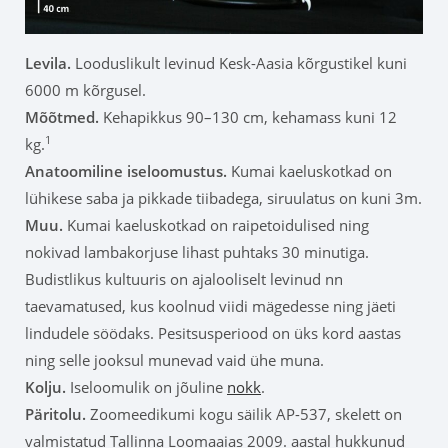
Levila
.
Looduslikult levinud Kesk-Aasia kõrgustikel kuni
6000 m kõrgusel.
Mõõtmed.
Kehapikkus 90–130 cm, kehamass kuni 12
1
kg.
Anatoomiline iseloomustus.
Kumai kaeluskotkad on
lühikese saba ja pikkade tiibadega, siruulatus on kuni 3m.
Muu.
Kumai kaeluskotkad on raipetoidulised ning
nokivad lambakorjuse lihast puhtaks 30 minutiga.
Budistlikus kultuuris on ajalooliselt levinud nn
taevamatused, kus koolnud viidi mägedesse ning jäeti
lindudele söödaks. Pesitsusperiood on üks kord aastas
ning selle jooksul munevad vaid ühe muna.
Kolju.
Iseloomulik on jõuline
nokk
.
Päritolu.
Zoomeedikumi kogu säilik AP-537, skelett on
valmistatud Tallinna Loomaaias 2009. aastal hukkunud