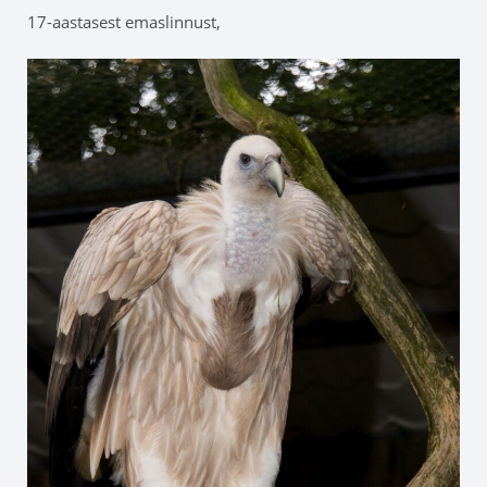
17-aastasest emaslinnust,