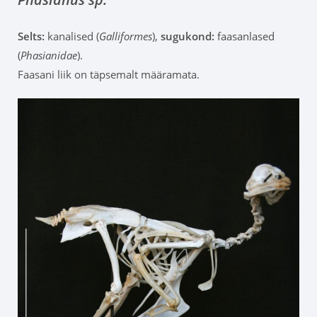
Selts:
kanalised (
Galliformes
),
sugukond:
faasanlased
(
Phasianidae
).
Faasani liik on täpsemalt määramata.