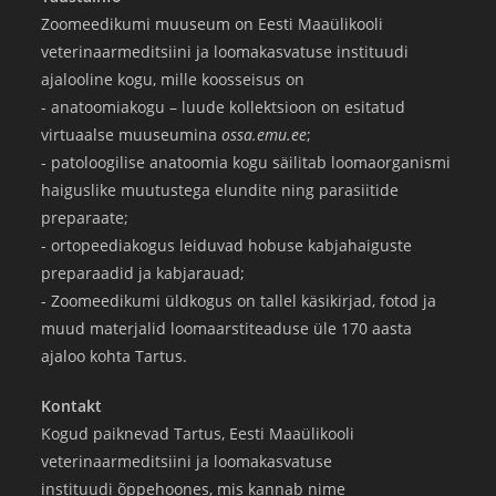
Zoomeedikumi muuseum on Eesti Maaülikooli
veterinaarmeditsiini ja loomakasvatuse instituudi
ajalooline kogu, mille koosseisus on
- anatoomiakogu – luude kollektsioon on esitatud
virtuaalse muuseumina
ossa.emu.ee
;
- patoloogilise anatoomia kogu säilitab loomaorganismi
haiguslike muutustega elundite ning parasiitide
preparaate;
- ortopeediakogus leiduvad hobuse kabjahaiguste
preparaadid ja kabjarauad;
- Zoomeedikumi üldkogus on tallel käsikirjad, fotod ja
muud materjalid loomaarstiteaduse üle 170 aasta
ajaloo kohta Tartus.
Kontakt
Kogud paiknevad Tartus, Eesti Maaülikooli
veterinaarmeditsiini ja loomakasvatuse
instituudi õppehoones, mis kannab nime