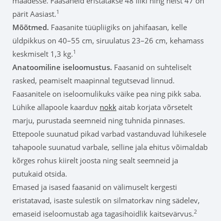
maadesse. Faasaneid eristatakse 48 liiki ning neist 47 on
1
pärit Aasiast.
Mõõtmed.
Faasanite tüüpliigiks on jahifaasan, kelle
üldpikkus on 40–55 cm, siruulatus 23–26 cm, kehamass
1
keskmiselt 1,3 kg.
Anatoomiline iseloomustus.
Faasanid on suhteliselt
rasked, peamiselt maapinnal tegutsevad linnud.
Faasanitele on iseloomulikuks väike pea ning pikk saba.
Lühike allapoole kaarduv
nokk
aitab korjata võrsetelt
marju, purustada seemneid ning tuhnida pinnases.
Ettepoole suunatud pikad varbad vastanduvad lühikesele
tahapoole suunatud varbale, selline jala ehitus võimaldab
kõrges rohus kiirelt joosta ning sealt seemneid ja
putukaid otsida.
Emased ja isased faasanid on välimuselt kergesti
eristatavad, isaste sulestik on silmatorkav ning sädelev,
2
emaseid iseloomustab aga tagasihoidlik kaitsevärvus.