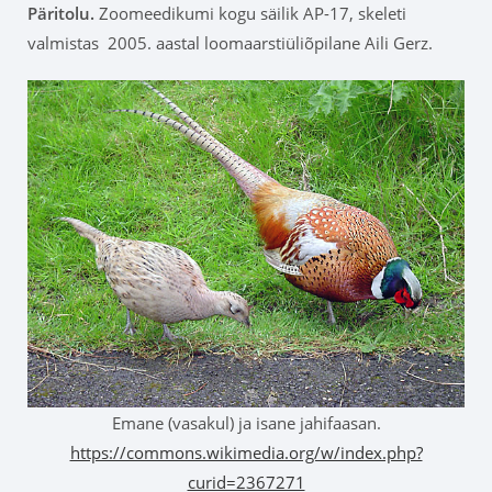
Päritolu.
Zoomeedikumi kogu säilik AP-17, skeleti
valmistas 2005. aastal loomaarstiüliõpilane Aili Gerz.
Emane (vasakul) ja isane jahifaasan.
https://commons.wikimedia.org/w/index.php?
curid=2367271