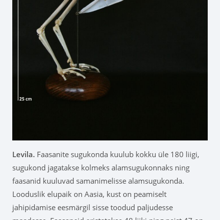
Levila
.
Faasanite sugukonda kuulub kokku üle 180 liigi,
sugukond jagatakse kolmeks alamsugukonnaks ning
faasanid kuuluvad samanimelisse alamsugukonda.
Looduslik elupaik on Aasia, kust on peamiselt
jahipidamise eesmärgil sisse toodud paljudesse