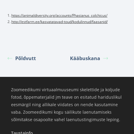
1.
https://animaldiversity.org/accounts/Phasianus_colchicus/
2.
http://estfarm.ee/kasvatatavad-toud/kodulinnud/faasanid/
Põldvutt
Kääbuskana
Zoomeedikumi virtuaalmuuseumi skelettide ja koljude
fotod, õppematerjalid jm teave on esitatud hariduslikul
eesmärgil ning allikale viidates on nende kasutamine
vaba. Zoomeedikumi kogu säilikute laenutamiseks
sõlmitakse osapoolte vahel laenutustingimuste leping.
Taustainfo